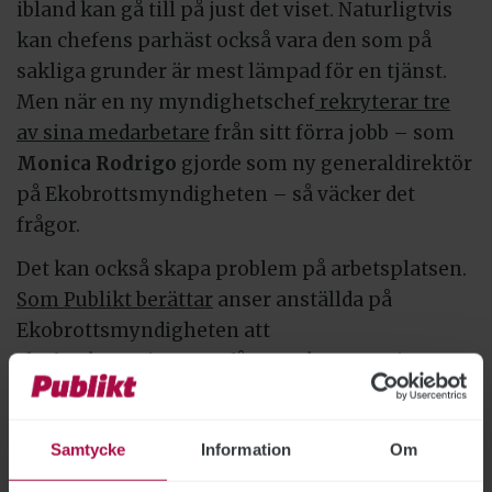
ibland kan gå till på just det viset. Naturligtvis
kan chefens parhäst också vara den som på
sakliga grunder är mest lämpad för en tjänst.
Men när en ny myndighetschef
rekryterar tre
av sina medarbetare
från sitt förra jobb – som
Monica Rodrigo
gjorde som ny generaldirektör
på Ekobrottsmyndigheten – så väcker det
frågor.
Det kan också skapa problem på arbetsplatsen.
Som Publikt berättar
anser anställda på
Ekobrottsmyndigheten att
chefsrekryteringarna fått mycket negativa
följder. De medarbetare Publikt talat med
vittnar om att handplockningen till toppskiktet
Samtycke
Information
Om
skapat en kultur där lojaliteten uppåt i
organisationen är överordnad. ”Extremt lågt i