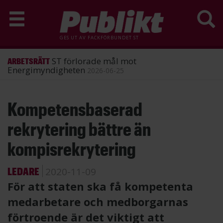
GES UT AV
FACKFÖRBUNDET ST
ST förlorade mål mot
ARBETSRÄTT
Energimyndigheten
2026-06-25
Hoppa
Kompetensbaserad
till
huvudinnehåll
rekrytering bättre än
kompisrekrytering
LEDARE
2020-11-09
För att staten ska få kompetenta
medarbetare och medborgarnas
förtroende är det viktigt att