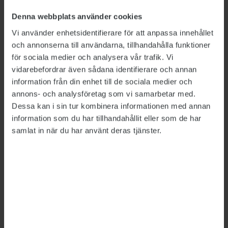
tak”, säger en av dem.
Denna webbplats använder cookies
Det finns åtskilliga andra myndigheter där
Vi använder enhetsidentifierare för att anpassa innehållet
medier rapporterat om vad som framstått som
och annonserna till användarna, tillhandahålla funktioner
för sociala medier och analysera vår trafik. Vi
riggade rekryteringar på hög nivå. Flera
vidarebefordrar även sådana identifierare och annan
forskare säger till Publikt att det sannolikt är en
information från din enhet till de sociala medier och
växande företeelse.
annons- och analysföretag som vi samarbetar med.
Dessa kan i sin tur kombinera informationen med annan
Även om det inte handlar om lagbrott –
information som du har tillhandahållit eller som de har
reglerna lämnar stort utrymme för
samlat in när du har använt deras tjänster.
bedömningar av vem som är mest lämpad för
en tjänst – så är det ändå ett problem för
statsförvaltningens rykte.
När personliga kontakter blir betydelsefulla
riskerar det också att leda till sämre mångfald.
I
den granskning av de största myndigheternas