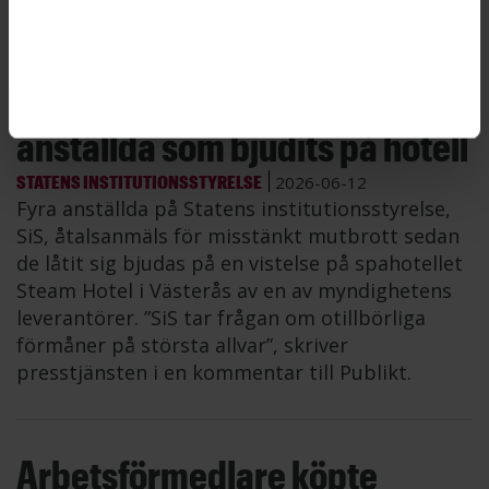
SiS åtalsanmäler fyra
anställda som bjudits på hotell
STATENS INSTITUTIONSSTYRELSE
2026-06-12
Fyra anställda på Statens institutionsstyrelse,
SiS, åtalsanmäls för misstänkt mutbrott sedan
de låtit sig bjudas på en vistelse på spahotellet
Steam Hotel i Västerås av en av myndighetens
leverantörer. ”SiS tar frågan om otillbörliga
förmåner på största allvar”, skriver
presstjänsten i en kommentar till Publikt.
Arbetsförmedlare köpte