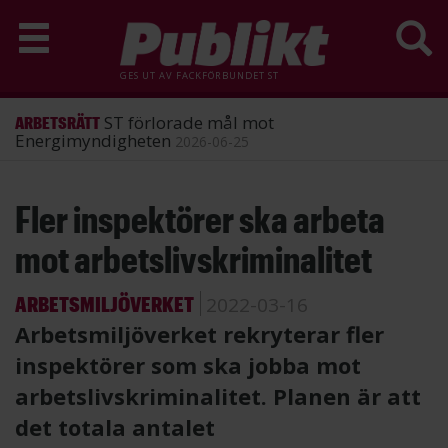
GES UT AV
FACKFÖRBUNDET ST
ST förlorade mål mot
ARBETSRÄTT
Energimyndigheten
2026-06-25
Hoppa
Fler inspektörer ska arbeta
till
huvudinnehåll
mot arbetslivskriminalitet
ARBETSMILJÖVERKET
2022-03-16
Arbetsmiljöverket rekryterar fler
inspektörer som ska jobba mot
arbetslivskriminalitet. Planen är att
det totala antalet