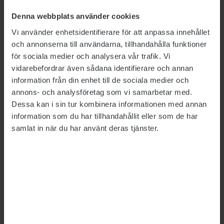
myndighetsgemensam kontroll på
Denna webbplats använder cookies
Arbetsmiljöverket, i pressmeddelandet.
Vi använder enhetsidentifierare för att anpassa innehållet
och annonserna till användarna, tillhandahålla funktioner
LÄS MER
för sociala medier och analysera vår trafik. Vi
Regionala center mot arbetslivsbrott ska inrättas
vidarebefordrar även sådana identifierare och annan
2022-02-24
information från din enhet till de sociala medier och
Myndigheter vill stärka arbetet mot fusk och brott
annons- och analysföretag som vi samarbetar med.
i arbetslivet
Dessa kan i sin tur kombinera informationen med annan
2022-01-24
information som du har tillhandahållit eller som de har
Myndigheter vill ha hjälp att stoppa
samlat in när du har använt deras tjänster.
arbetslivsbrott
2021-10-26
Nyrekrytering av inspektörer stoppas
2023-06-13
Detta är en nyhetsartikel. Publikts nyhetsrapportering ska
vara saklig och korrekt. Tidningen har en fri och självständig
ställning gentemot sin ägare, Fackförbundet ST, och