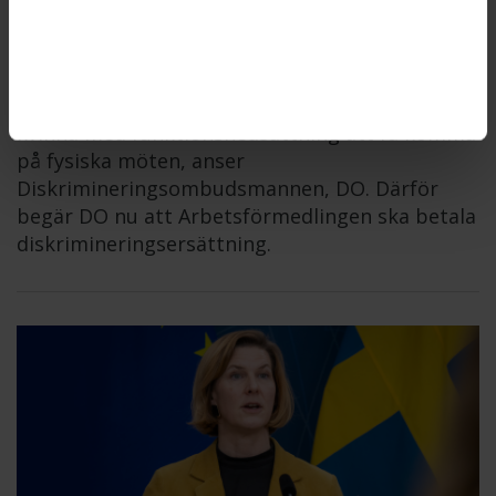
arbetssökande
ARBETSFÖRMEDLINGEN
2026-06-11
Arbetsförmedlingen gjorde sig skyldig till
diskriminering när myndigheten inte erbjöd en
kvinna med funktionsnedsättning att få komma
på fysiska möten, anser
Diskrimineringsombudsmannen, DO. Därför
begär DO nu att Arbetsförmedlingen ska betala
diskrimineringsersättning.