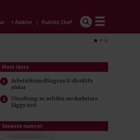
|
ur
+
Åsikter
Publikt Chef
Mest lästa
Arbetsförmedlingens it-direktör
slutar
Utredning av avliden medarbetare
läggs ned
Senaste numret