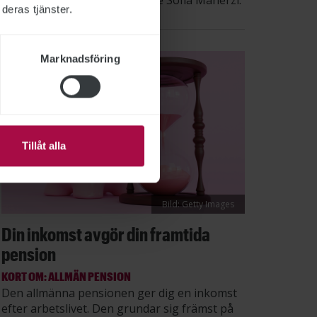
säger STs sektionsordförande Sofia Maherzi.
deras tjänster.
Marknadsföring
Tillåt alla
Bild: Getty Images
Din inkomst avgör din framtida
pension
KORT OM: ALLMÄN PENSION
Den allmänna pensionen ger dig en inkomst
efter arbetslivet. Den grundar sig främst på