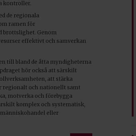
kontroller.
ed de regionala
nom ramen för
 brottslighet. Genom
 resurser effektivt och samverkan
 till bland de åtta myndigheterna
pdraget hör också att särskilt
rollverksamheten, att stärka
regionalt och nationellt samt
cka, motverka och förebygga
ärskilt komplex och systematisk,
i människohandel eller