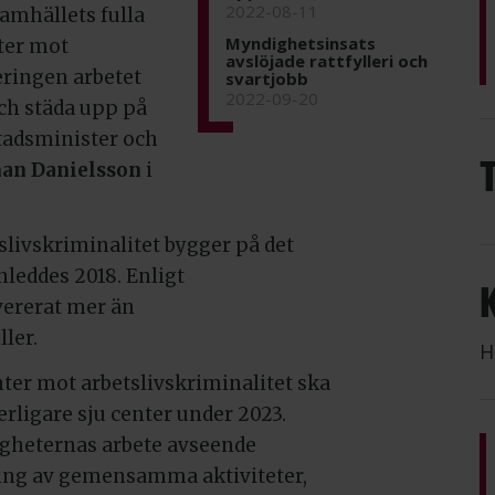
2022-08-11
amhällets fulla
Myndighetsinsats
ter mot
avslöjade rattfylleri och
eringen arbetet
svartjobb
2022-09-20
och städa upp på
tadsminister och
han Danielsson
i
slivskriminalitet bygger på det
eddes 2018. Enligt
vererat mer än
ler.
H
nter mot arbetslivskriminalitet ska
erligare sju center under 2023.
gheternas arbete avseende
ing av gemensamma aktiviteter,