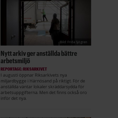
Bild: Frida Sjögren
Nytt arkiv ger anställda bättre
arbetsmiljö
REPORTAGE: RIKSARKIVET
I augusti öppnar Riksarkivets nya
miljardbygge i Härnösand på riktigt. För de
anställda väntar lokaler skräddarsydda för
arbetsuppgifterna. Men det finns också oro
inför det nya.