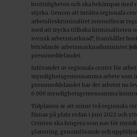
brottsligheten och ska bekämpas med s
styrka. Genom att inrätta regionala cen
arbetslivskriminalitet intensifierar reg
med att trycka tillbaka kriminaliteten 
svensk arbetsmarknad”, framhåller bos
biträdande arbetsmarknadsminister
Jo
pressmeddelandet.
Införandet av regionala center för arbet
myndighetsgemensamma arbete som inl
pressmeddelandet har det arbetet nu le
6 000 myndighetsgemensamma kontrol
Tidplanen är att minst två regionala ce
finnas på plats redan i juni 2022 och ytt
Centren ska fungera som nav för myndi
planering, genomförande och uppföljn