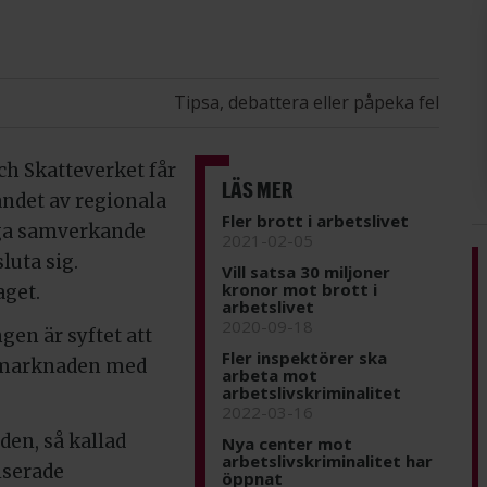
Tipsa, debattera eller påpeka fel
h Skatteverket får
LÄS MER
andet av regionala
Fler brott i arbetslivet
iga samverkande
2021-02-05
luta sig.
Vill satsa 30 miljoner
kronor mot brott i
get.
arbetslivet
2020-09-18
gen är syftet att
Fler inspektörer ska
tsmarknaden med
arbeta mot
arbetslivskriminalitet
2022-03-16
den, så kallad
Nya center mot
arbetslivskriminalitet har
iserade
öppnat