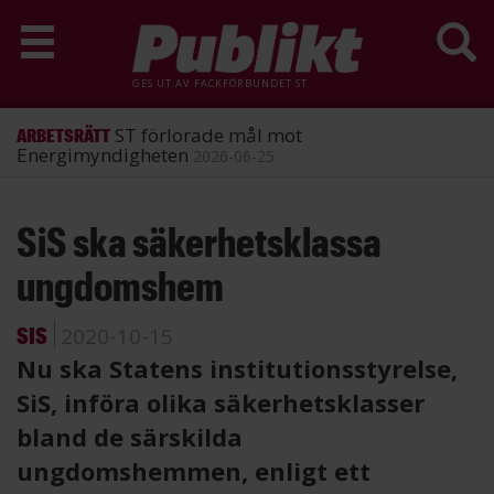
GES UT AV
FACKFÖRBUNDET ST
ST förlorade mål mot
ARBETSRÄTT
Energimyndigheten
2026-06-25
Hoppa
SiS ska säkerhetsklassa
till
huvudinnehåll
ungdomshem
SIS
2020-10-15
Nu ska Statens institutionsstyrelse,
SiS, införa olika säkerhetsklasser
bland de särskilda
ungdomshemmen, enligt ett