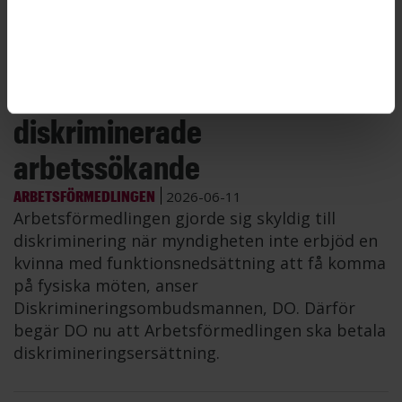
Arbetsförmedlaren riskerar nu avsked.
Arbetsförmedlingen
diskriminerade
arbetssökande
ARBETSFÖRMEDLINGEN
2026-06-11
Arbetsförmedlingen gjorde sig skyldig till
diskriminering när myndigheten inte erbjöd en
kvinna med funktionsnedsättning att få komma
på fysiska möten, anser
Diskrimineringsombudsmannen, DO. Därför
begär DO nu att Arbetsförmedlingen ska betala
diskrimineringsersättning.