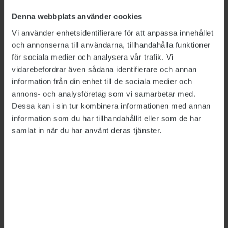
utomhus av de ungdomar som dömts till sluten
Denna webbplats använder cookies
ungdomsvård. Resultatet förväntar sig
Vi använder enhetsidentifierare för att anpassa innehållet
regeringen ska redovisas i samband med SiS
och annonserna till användarna, tillhandahålla funktioner
årsredovisning, som normalt överlämnas i
för sociala medier och analysera vår trafik. Vi
februari.
vidarebefordrar även sådana identifierare och annan
information från din enhet till de sociala medier och
Uppdraget gällande en ny säkerhetsklassning
annons- och analysföretag som vi samarbetar med.
ska redovisas senast 19 mars.
Dessa kan i sin tur kombinera informationen med annan
information som du har tillhandahållit eller som de har
samlat in när du har använt deras tjänster.
LÄS MER
SiS ska höja säkerhetsnivån
2020-09-18
SiS inrättar säkerhetsorganisation
2020-08-27
Väpnad fritagning på SiS-hem
2020-08-20
Fler rymmer från SiS institutioner