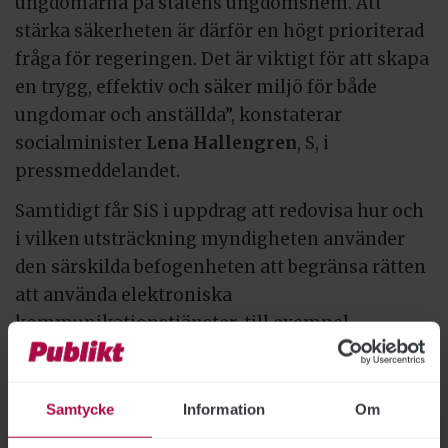
ungdomarna på statens ungdomshem. Att
stärka säkerheten är därför en högt prioriterad
fråga för regeringen. Det är viktigt för att skapa
en trygg, effektiv och säker miljö för både
ungdomar och anställda”, konstaterar
socialminister
Lena Hallengren
, S, i
pressmeddelandet.
Samtidigt får SiS i uppdrag att redovisa hur och
i vilken utsträckning myndigheten använder
den särskilda befogenheten att begränsa rätten
att använda elektroniska
kommunikationstjänster, till exempel
mobiltelefon, inom ungdomsvården.
Myndigheten ska också redovisa hur de
använder sig av elektronisk övervakning, till
Samtycke
Information
Om
exempel elektronisk fotboja, vid vistelse