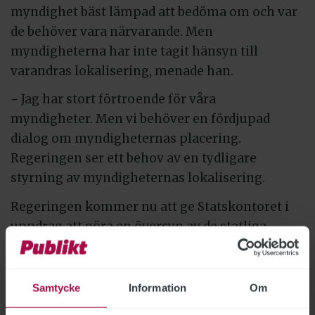
myndighet bäst lämpad att bedöma om och var
de behöver vara närvarande. Men
myndigheterna har inte tagit hänsyn till
varandras lokalisering, menade han.
− Jag har stort förtroende för våra
myndigheter. Men vi behöver en fördjupad
dialog om myndigheternas placering.
Regeringen ser ett behov av en tydligare
styrning av myndigheternas lokalisering.
Regeringen kommer nu att ge Statskontoret i
uppdrag att göra en översyn av de statliga
myndigheternas lokala närvaro och hur
lokalisering påverkar stöd och service i hela
landet.
Samtycke
Information
Om
− Vi kommer vidta åtgärder för att styra de