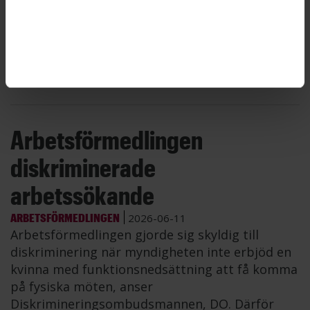
En anställd på Arbetsförmedlingen köpte kläder
– ullsockor, gummistövlar, löparskor och
mycket annat – för myndighetens pengar.
Totalt kostade kläderna nästan 20 000 kronor.
Arbetsförmedlaren riskerar nu avsked.
Arbetsförmedlingen
diskriminerade
arbetssökande
ARBETSFÖRMEDLINGEN
2026-06-11
Arbetsförmedlingen gjorde sig skyldig till
diskriminering när myndigheten inte erbjöd en
kvinna med funktionsnedsättning att få komma
på fysiska möten, anser
Diskrimineringsombudsmannen, DO. Därför