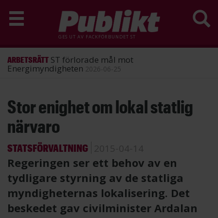
GES UT AV
FACKFÖRBUNDET ST
ST förlorade mål mot
ARBETSRÄTT
Energimyndigheten
2026-06-25
Hoppa
Stor enighet om lokal statlig
till
huvudinnehåll
närvaro
STATSFÖRVALTNING
2015-04-14
Regeringen ser ett behov av en
tydligare styrning av de statliga
myndigheternas lokalisering. Det
beskedet gav civilminister Ardalan