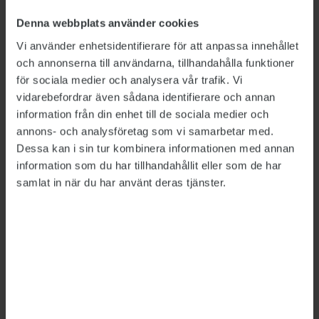
statliga myndigheternas lokaliseringsbeslut.
Denna webbplats använder cookies
Regeringen kommer att ta ett större grepp om
Vi använder enhetsidentifierare för att anpassa innehållet
den lokala statliga närvaron.
och annonserna till användarna, tillhandahålla funktioner
för sociala medier och analysera vår trafik. Vi
De flesta av talarna och partierna var överens
vidarebefordrar även sådana identifierare och annan
om vikten av en statliga lokal närvaro.
Ulf Berg
,
information från din enhet till de sociala medier och
M, välkomnade en översyn av var statliga jobb
annons- och analysföretag som vi samarbetar med.
ska finnas.
Dessa kan i sin tur kombinera informationen med annan
information som du har tillhandahållit eller som de har
Många av talarna tog upp omorganisationen av
samlat in när du har använt deras tjänster.
Polisen och inte minst de nya polisområdena
som håller på att bildas. Det blir allt längre till
närmaste polispatrull, vilket skapar otrygghet
och urholkar förtroendet för staten, menade
flera av talarna.