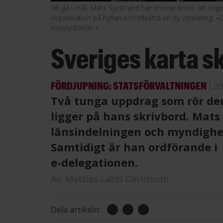
Vill gå i mål. Mats Sjöstrand har en mardröm: att re
organisation på hyllan och tillsätta en ny utredning. »
misslyckande.«
Sveriges karta s
FÖRDJUPNING: STATSFÖRVALTNINGEN
20
Två tunga uppdrag som rör den
ligger på hans skrivbord. Mats
länsindelningen och myndighet
Samtidigt är han ordförande i
e-delegationen.
Av:
Mattias Lahti Davidsson
Dela artikeln: