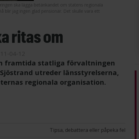
geringen ska lägga betänkandet om statens regionala
Då blir jag ingen glad pensionär. Det skulle vara ett
ka ritas om
11-04-12
 framtida statliga förvaltningen
 Sjöstrand utreder länsstyrelserna,
ernas regionala organisation.
Tipsa, debattera eller påpeka fel