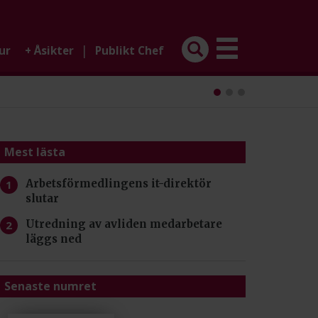
|
ur
+
Åsikter
Publikt Chef
Mest lästa
Arbetsförmedlingens it-direktör
slutar
Utredning av avliden medarbetare
läggs ned
Senaste numret