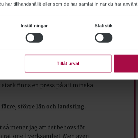
har tillhandahållit eller som de har samlat in när du har använt 
kring det?
r inte så är det så gott som
nsstyrelser. Det blir betydligt färre.
Inställningar
Statistik
elserna själva som har en struktur
myndigheter har gått ner till en
Tillåt urval
h tio enheter. Det har de gjort på
ksamhet ska bli bättre. Om man ska
 stark finns en press på att minska
färre, större län och landsting.
t så menar jag att det behövs för
n rationell verksamhet. Men även