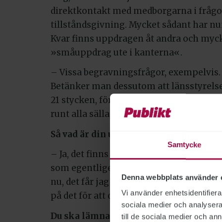
direktkontakt med medborgarna i frågor
tillståndsgivning. Mycket sådant har nu
Kvar finns uppdragen åt andra och myc
»småuppdrag ute i kanterna«.
– Vissa begravningsfrågor, exempelvis.
Betänker man dessutom att länsstyrels
21 stycken, förstår man att det kan var
runt alla sällanärenden.
Så vad är din uppgift?
Samtycke
– Ja, det finns alltså ett väldigt behov a
som egentligen är statens regionala uppg
Denna webbplats använder 
nu, det får jag återkomma till i mitt bet
Vi använder enhetsidentifierar
på det för att det ska bli stabilt och bra.
sociala medier och analysera 
Du ska lämna förslag på en ändrad läns
till de sociala medier och a