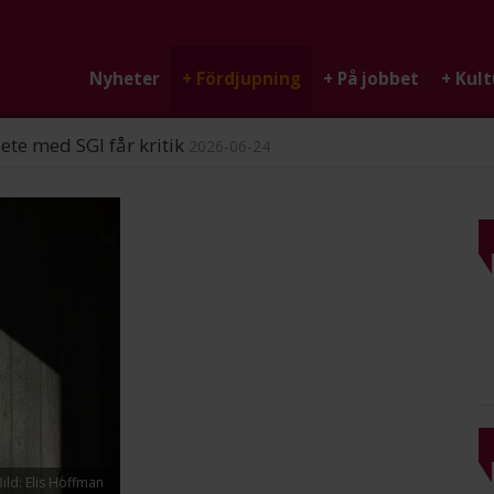
Nyheter
+
Fördjupning
+
På jobbet
+
Kult
ndigheten
2026-06-25
Bild: Elis Hoffman