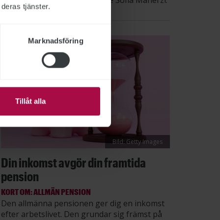
säger STs sektionsordförande Sofia Maherzi.
deras tjänster.
Marknadsföring
Tillåt alla
Bild: Getty Images
Din inkomst avgör din framtida
pension
KORT OM: ALLMÄN PENSION
Den allmänna pensionen ger dig en inkomst
efter arbetslivet. Den grundar sig främst på