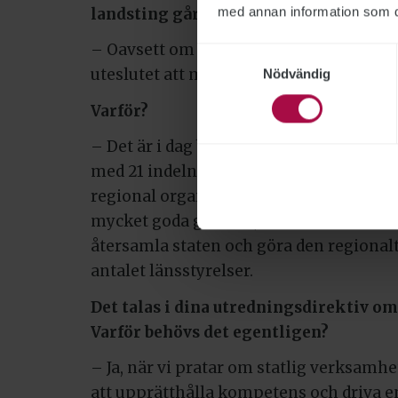
med annan information som du 
landsting går samman. Hur tänker du 
– Oavsett om regionbildning blir av elle
Samtyckesval
uteslutet att mitt förslag skulle bli 21 lä
Nödvändig
Varför?
– Det är i dag bara polisen och länsstyr
med 21 indelningar. Alla andra statliga 
regional organisation med mellan fem oc
mycket goda grunder, för att deras ver
återsamla staten och göra den regionalt
antalet länsstyrelser.
Det talas i dina utredningsdirektiv om 
Varför behövs det egentligen?
– Ja, när vi pratar om statlig verksamhe
att upprätthålla kompetens och driva e