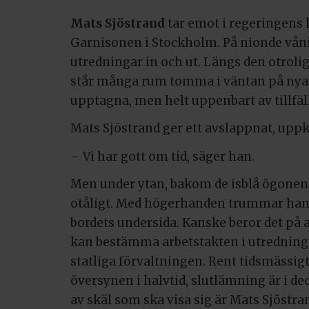
Mats Sjöstrand
tar emot i regeringens
Garnisonen i Stockholm. På nionde våni
utredningar in och ut. Längs den otroli
står många rum tomma i väntan på nya 
upptagna, men helt uppenbart av tillfäll
Mats Sjöstrand ger ett avslappnat, upp
– Vi har gott om tid, säger han.
Men under ytan, bakom de isblå ögonen,
otåligt. Med högerhanden trummar han 
bordets undersida. Kanske beror det på 
kan bestämma arbetstakten i utredning
statliga förvaltningen. Rent tidsmässigt
översynen i halvtid, slutlämning är i d
av skäl som ska visa sig är Mats Sjöstr