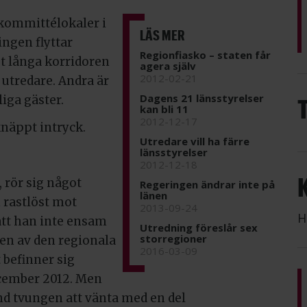
 kommittélokaler i
LÄS MER
ngen flyttar
Regionfiasko – staten får
gt långa korridoren
agera själv
2012-02-21
utredare. Andra är
Dagens 21 länsstyrelser
iga gäster.
kan bli 11
2012-12-17
knäppt intryck.
Utredare vill ha färre
länsstyrelser
2012-12-18
 rör sig något
Regeringen ändrar inte på
länen
rastlöst mot
2013-09-24
H
att han inte ensam
Utredning föreslår sex
storregioner
en av den regionala
2016-03-09
 befinner sig
ecember 2012. Men
and tvungen att vänta med en del