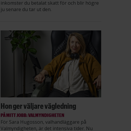
inkomster du betalat skatt för och blir högre
ju senare du tar ut den.
Hon ger väljare vägledning
PÅ MITT JOBB: VALMYNDIGHETEN
För Sara Hugosson, valhandläggare på
Valmyndigheten, är det intensiva tider. Nu