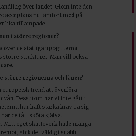
ehandling över landet. Glöm inte den
re acceptans nu jämfört med på
kt lika tillämpade.
man i större regioner?
ta över de statliga uppgifterna
s större strukturer. Man vill också
idare.
e större regionerna och länen?
en europeisk trend att överföra
nivån. Dessutom har vi inte gått i
eterna har haft starka krav på sig
har de fått sköta själva.
ka. Mitt eget skatteverk hade många
remot, gick det väldigt snabbt.