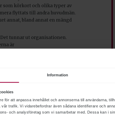
 som körkort och olika typer av
mera flyttats till andra huvudmän.
ket annat, bland annat en mängd
 Det tunnar ut organisationen.
erna är
a svårt att upprätthålla kompetens
Information
v att man går till botten med vad
ift. Jag ska inte säga vad den är
cookies
änkande. Vi måste titta ordentligt
e för att anpassa innehållet och annonserna till användarna, tillh
vår trafik. Vi vidarebefordrar även sådana identifierare och anna
indelning i de delar av landet där
nnons- och analysföretag som vi samarbetar med. Dessa kan i sin