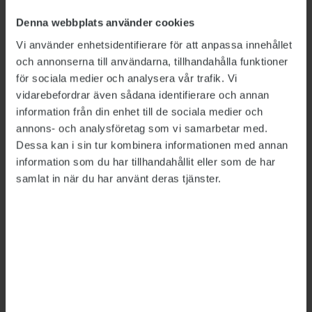
allt fanns en viss arbetsledande funktion kvar
Denna webbplats använder cookies
till den här kvinnan och ställde krav på att det
Vi använder enhetsidentifierare för att anpassa innehållet
inte kunde vara på det sättet. Sedan fick jag
och annonserna till användarna, tillhandahålla funktioner
besked om att han skaffat sig en chef mellan sig
för sociala medier och analysera vår trafik. Vi
själv och kvinnan. Att han därutöver attesterat
vidarebefordrar även sådana identifierare och annan
tid och räkningar var fel, där har han brustit.
information från din enhet till de sociala medier och
annons- och analysföretag som vi samarbetar med.
Vad har du för ansvar för det som hänt, Dan
Dessa kan i sin tur kombinera informationen med annan
Eliasson?
information som du har tillhandahållit eller som de har
samlat in när du har använt deras tjänster.
− Jag har ansvar för allt som sker i den här
organisationen, även för de här chefernas
agerande. Det finns chefer som är väldigt
kontrollerande och så finns det chefer som
jobbar med målbilder, kultur och förtroende. Jag
hör till de sistnämnda. Men om jag ska vara
självkritisk kanske jag behöver ställa lite mer