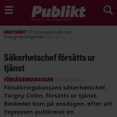
GES UT AV
FACKFÖRBUNDET ST
ST förlorade mål mot
ARBETSRÄTT
Energimyndigheten
2026-06-25
Hoppa
Säkerhetschef försätts ur
till
huvudinnehåll
tjänst
FÖRSÄKRINGSKASSAN
2014-04-02
Försäkringskassans säkerhetschef,
Torgny Collin, försätts ur tjänst.
Beskedet kom på onsdagen, efter att
Expressen publicerat en