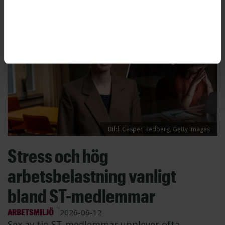
Bild: Casper Hedberg, Getty Images
Stress och hög
arbetsbelastning vanligt
bland ST-medlemmar
ARBETSMILJÖ
2026-06-12
Sex av tio ST-medlemmar upplever ofta