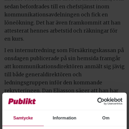
sedan befordrades till en chefstjänst inom
kommunikationsavdelningen och fick en
löneökning. Det har även framkommit att han
attesterat hennes arbetstid och räkningar för
en kurs.
I en internutredning som Försäkringskassan på
onsdagen publicerade på sin hemsida framgår
att kommunikationsdirektören anmält sig jävig
till både generaldirektören och
ledningsgruppen inför den kommande
rekryteringen. Dan Eliasson säger att han har
varit ”kristallklar” mot Jonas Lindgren.
Kommunikationsdirektören skulle inte vara
arbetsledare för sin flickvän.
Samtycke
Information
Om
− Jag fick besked under hösten om att det trots