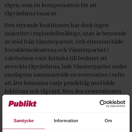
tågen, som en kompensation för att
tågvärdarna fasas ut.
Den styrande koalitionen har dock ingen
majoritet i regionfullmäktige, utan är beroende
av stöd från Vänsterpartiet. Och eftersom både
Socialdemokraterna och Vänsterpartiet i
valrörelsen varit kritiska till beslutet att
avveckla tågvärdarna, lade Vänsterpartiet under
onsdagens sammanträde en reservation i syfte
att åter bemanna varje pendeltåg med både
lokförare och tågvärd. Men den reservationen
fick enbart stöd av Sverigedemokraterna.
Den nya personal som ska förstärka det
trygghetsskapande arbetet kallas
Samtycke
Information
Om
trygghetsvärdar. Beslutet gäller 1 000 timmar