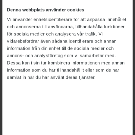
per månad året ut, drygt sex heltider, att
Denna webbplats använder cookies
jämföra med de cirka 350 tågvärdar som ska
Vi använder enhetsidentifierare för att anpassa innehållet
försvinna, enligt Dagens Nyheter.
och annonserna till användarna, tillhandahålla funktioner
De timmarna ser Nuru Magram bara som en
för sociala medier och analysera vår trafik. Vi
vidarebefordrar även sådana identifierare och annan
gest.
information från din enhet till de sociala medier och
– Det är ju ingenting med tanke på hur stor
annons- och analysföretag som vi samarbetar med.
trafik vi har.
Dessa kan i sin tur kombinera informationen med annan
information som du har tillhandahållit eller som de har
I egenskap av huvudskyddsombud har hon, som
samlat in när du har använt deras tjänster.
Publikt tidigare rapporterat om
, begärt att
Arbetsmiljöverket ska stoppa
ensambemanningen hos pendeltågsoperatören
MTR. Arbetsmiljöverket har fattat beslut om att
genomföra en inspektion, men avgörande i
ärendet väntas inte förrän om flera veckor.