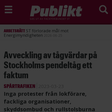
GES UT AV
FACKFÖRBUNDET ST
ST förlorade mål mot
ARBETSRÄTT
Energimyndigheten
2026-06-25
Hoppa
Avveckling av tågvärdar på
till
huvudinnehåll
Stockholms pendeltåg ett
faktum
SPÅRTRAFIKEN
2023-03-23
Inga protester från lokförare,
fackliga organisationer,
skyddsombud och rullstolsburna