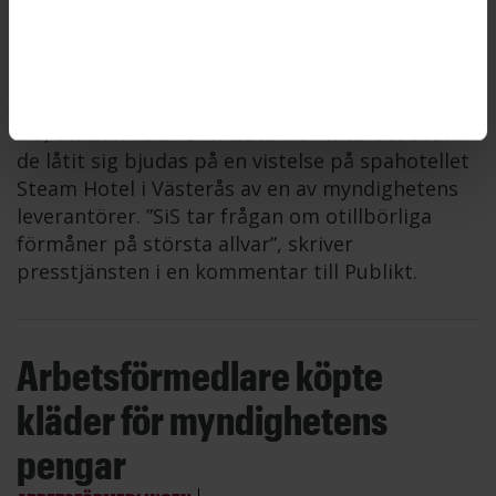
anställda som bjudits på hotell
STATENS INSTITUTIONSSTYRELSE
2026-06-12
Fyra anställda på Statens institutionsstyrelse,
SiS, åtalsanmäls för misstänkt mutbrott sedan
de låtit sig bjudas på en vistelse på spahotellet
Steam Hotel i Västerås av en av myndighetens
leverantörer. ”SiS tar frågan om otillbörliga
förmåner på största allvar”, skriver
presstjänsten i en kommentar till Publikt.
Arbetsförmedlare köpte
kläder för myndighetens
pengar